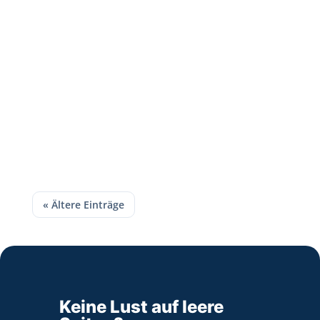
Wie viel muss ins Berichtsheft? Konkrete
Richtwerte pro Tag und Woche, der
Unterschied zwischen zu knapp und
ausreichend – mit Beispielen zum Vergleichen.
« Ältere Einträge
Keine Lust auf leere