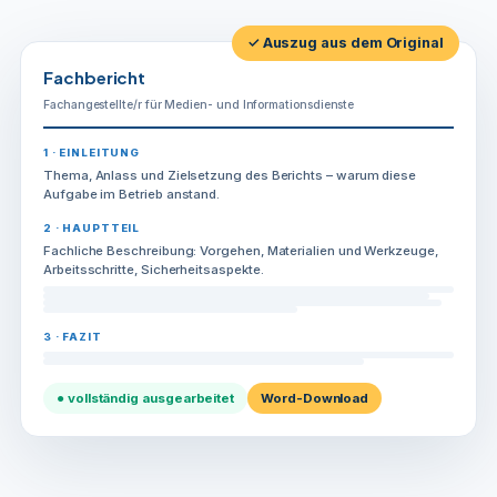
Informationsdienste
Menge
✓ Auszug aus dem Original
Fachbericht
Fachangestellte/r für Medien- und Informationsdienste
1 · EINLEITUNG
Thema, Anlass und Zielsetzung des Berichts – warum diese
Aufgabe im Betrieb anstand.
2 · HAUPTTEIL
Fachliche Beschreibung: Vorgehen, Materialien und Werkzeuge,
Arbeitsschritte, Sicherheitsaspekte.
3 · FAZIT
● vollständig ausgearbeitet
Word-Download