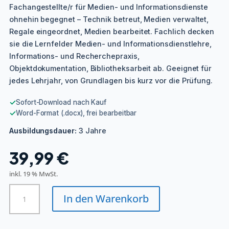
Fachangestellte/r für Medien- und Informationsdienste
ohnehin begegnet – Technik betreut, Medien verwaltet,
Regale eingeordnet, Medien bearbeitet. Fachlich decken
sie die Lernfelder Medien- und Informationsdienstlehre,
Informations- und Recherchepraxis,
Objektdokumentation, Bibliotheksarbeit ab. Geeignet für
jedes Lehrjahr, von Grundlagen bis kurz vor die Prüfung.
✓
Sofort-Download nach Kauf
✓
Word-Format (.docx), frei bearbeitbar
3 Jahre
Ausbildungsdauer:
39,99
€
inkl. 19 % MwSt.
Fachangestellte/r
In den Warenkorb
für
Medien-
und