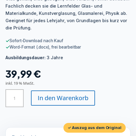
Fachlich decken sie die Lernfelder Glas- und
Materialkunde, Kunstverglasung, Glasmalerei, Physik ab.
Geeignet für jedes Lehrjahr, von Grundlagen bis kurz vor
die Prüfung.
✓
Sofort-Download nach Kauf
✓
Word-Format (.docx), frei bearbeitbar
3 Jahre
Ausbildungsdauer:
39,99
€
inkl. 19 % MwSt.
Glasveredler/in
In den Warenkorb
-
Glasmalerei
und
Kunstverglasung
Menge
✓ Auszug aus dem Original