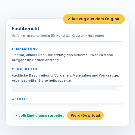
Kautsch
-
Halbzeuge
✓ Auszug aus dem Original
Menge
Fachbericht
Verfahrensmechaniker/in für Kunstst.+ Kautsch – Halbzeuge
1 · EINLEITUNG
Thema, Anlass und Zielsetzung des Berichts – warum diese
Aufgabe im Betrieb anstand.
2 · HAUPTTEIL
Fachliche Beschreibung: Vorgehen, Materialien und Werkzeuge,
Arbeitsschritte, Sicherheitsaspekte.
3 · FAZIT
● vollständig ausgearbeitet
Word-Download