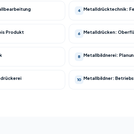
allbearbeitung
Metalldrücktechnik: 
4
bis Produkt
Metalldrücken: Oberf
6
k
Metallbildnerei: Planu
8
ldrückerei
Metallbildner: Betrieb
10