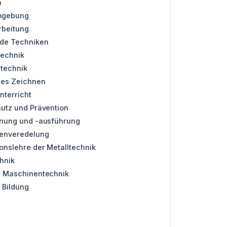
n
rmgebung
rbeitung
nde Techniken
technik
stechnik
hes Zeichnen
nterricht
hutz und Prävention
anung und -ausführung
enveredelung
onslehre der Metalltechnik
hnik
d Maschinentechnik
 Bildung