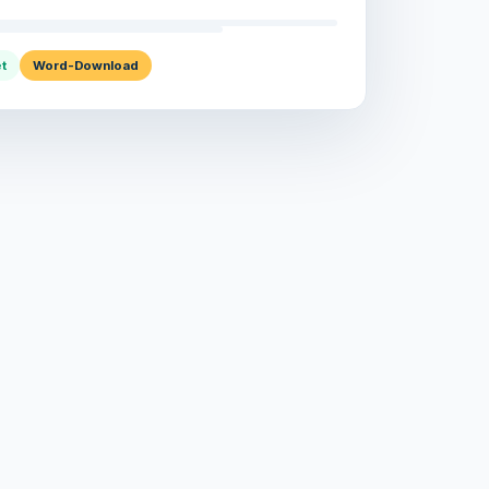
t
Word-Download