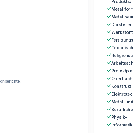
Produktio
Metallfo
Metallbea
Darstelle
Werkstoff
Fertigung
Technisc
Religionsu
Arbeitssc
Projektpl
Oberfläch
chberichte.
Konstrukti
Elektrotec
Metall un
Berufliche
Physik+
Informatik