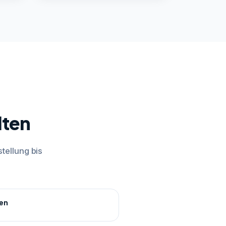
lten
tellung bis
nen