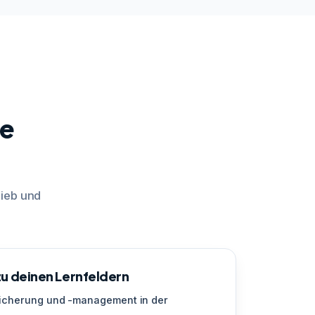
te
rieb und
u deinen Lernfeldern
sicherung und -management in der