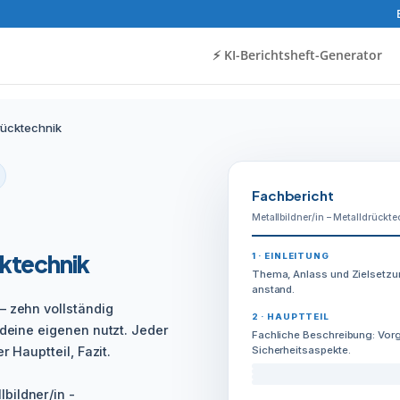
⚡️ KI-Berichtsheft-Generator
drücktechnik
Fachbericht
Metallbildner/in – Metalldrückte
cktechnik
1 · EINLEITUNG
Thema, Anlass und Zielsetzu
anstand.
– zehn vollständig
2 · HAUPTTEIL
 deine eigenen nutzt. Jeder
Fachliche Beschreibung: Vorg
r Hauptteil, Fazit.
Sicherheitsaspekte.
bildner/in -