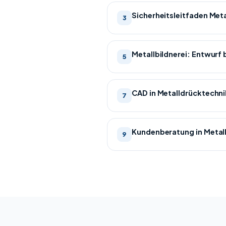
Sicherheitsleitfaden Met
3
Metallbildnerei: Entwurf 
5
CAD in Metalldrücktechni
7
Kundenberatung in Metal
9