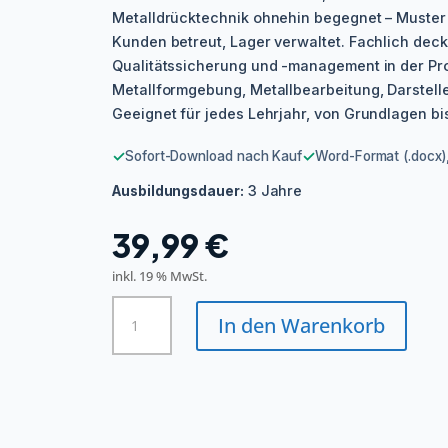
Metalldrücktechnik ohnehin begegnet – Muster 
Kunden betreut, Lager verwaltet. Fachlich deck
Qualitätssicherung und -management in der Pr
Metallformgebung, Metallbearbeitung, Darstell
Geeignet für jedes Lehrjahr, von Grundlagen bis
✓
✓
Sofort-Download nach Kauf
Word-Format (.docx),
3 Jahre
Ausbildungsdauer:
39,99
€
inkl. 19 % MwSt.
Metallbildner/in
In den Warenkorb
-
Metalldrücktechnik
Menge