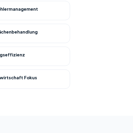
Fehlermanagement
lächenbehandlung
ngseffizienz
swirtschaft Fokus