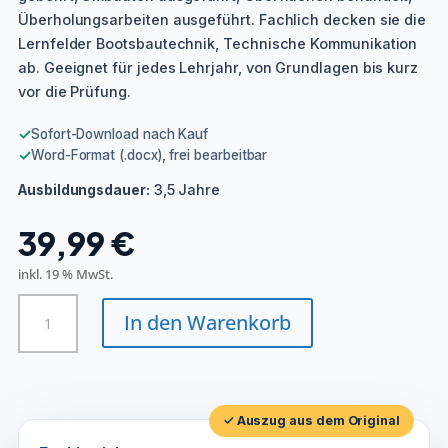
Überholungsarbeiten ausgeführt. Fachlich decken sie die
Lernfelder Bootsbautechnik, Technische Kommunikation
ab. Geeignet für jedes Lehrjahr, von Grundlagen bis kurz
vor die Prüfung.
✓
Sofort-Download nach Kauf
✓
Word-Format (.docx), frei bearbeitbar
3,5 Jahre
Ausbildungsdauer:
39,99
€
inkl. 19 % MwSt.
Bootsbauer/in
In den Warenkorb
-
Neu-,
Aus-
und
Umbau
✓ Auszug aus dem Original
Menge