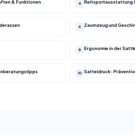
aften & Funktionen
Reitsportausstattung 
4
rderassen
Zaumzeug und Geschirr
6
s
Ergonomie in der Sattl
8
denberatungstipps
Satteldruck: Präventio
10