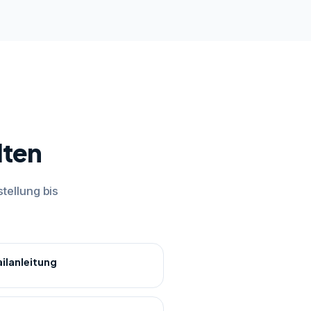
lten
tellung bis
ailanleitung