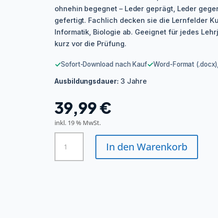
ohnehin begegnet – Leder geprägt, Leder gege
gefertigt. Fachlich decken sie die Lernfelder K
Informatik, Biologie ab. Geeignet für jedes Leh
kurz vor die Prüfung.
✓
✓
Sofort-Download nach Kauf
Word-Format (.docx),
3 Jahre
Ausbildungsdauer:
39,99
€
inkl. 19 % MwSt.
Sattler/in
In den Warenkorb
-
Reitsportsattlerei
Menge