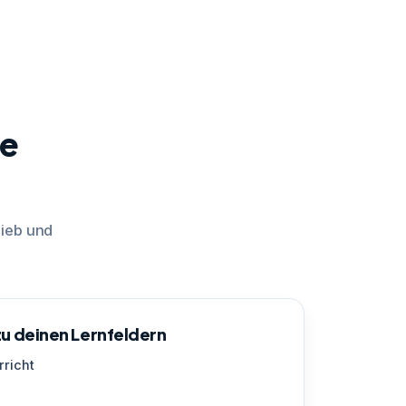
te
rieb und
u deinen Lernfeldern
rricht