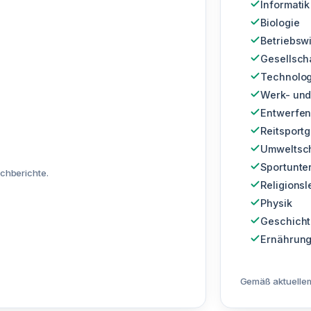
Informatik
Biologie
Betriebsw
Gesellsch
Technolog
Werk- und
Entwerfen
Reitsport
Umweltsch
Sportunter
chberichte.
Religionsl
Physik
Geschich
Ernährung
Gemäß aktuellem