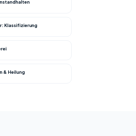
instandhalten
: Klassifizierung
erei
n & Heilung