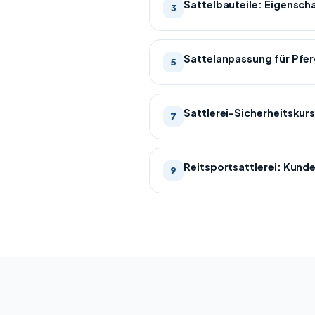
Sattelbauteile: Eigensch
3
Sattelanpassung für Pfe
5
Sattlerei-Sicherheitskur
7
Reitsportsattlerei: Kun
9