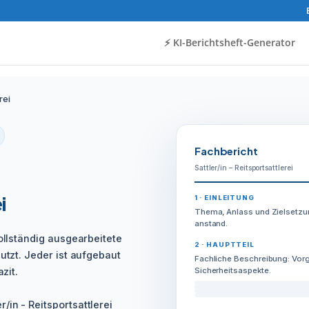
⚡️ KI-Berichtsheft-Generator
rei
Fachbericht
Sattler/in – Reitsportsattlerei
i
1 · EINLEITUNG
Thema, Anlass und Zielsetzu
anstand.
vollständig ausgearbeitete
2 · HAUPTTEIL
utzt. Jeder ist aufgebaut
Fachliche Beschreibung: Vorg
zit.
Sicherheitsaspekte.
in - Reitsportsattlerei