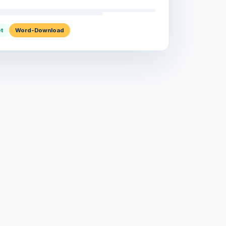
t
Word-Download