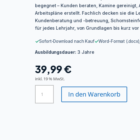
begegnet – Kunden beraten, Kamine gereinigt, A
Arbeitspläne erstellt. Fachlich decken sie die L
Kundenberatung und -betreuung, Schornsteinf
für jedes Lehrjahr, von Grundlagen bis kurz vor
✓
✓
Sofort-Download nach Kauf
Word-Format (.docx),
3 Jahre
Ausbildungsdauer:
39,99
€
inkl. 19 % MwSt.
Schornsteinfeger/in
In den Warenkorb
Menge