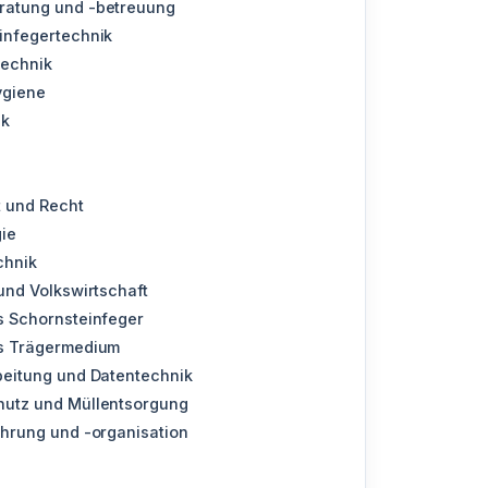
atung und -betreuung
infegertechnik
Technik
ygiene
ik
t und Recht
ie
chnik
und Volkswirtschaft
s Schornsteinfeger
s Trägermedium
beitung und Datentechnik
utz und Müllentsorgung
ührung und -organisation