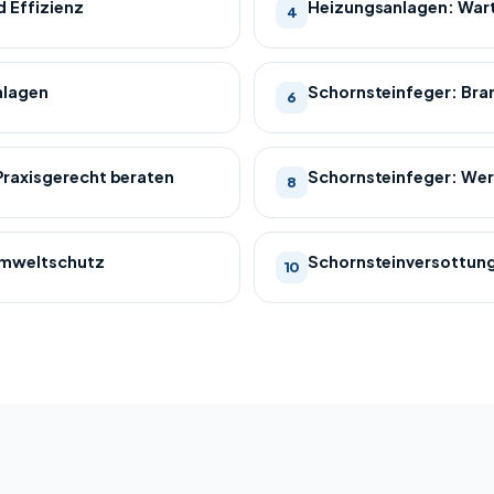
 Effizienz
Heizungsanlagen: Wart
4
nlagen
Schornsteinfeger: Br
6
raxisgerecht beraten
Schornsteinfeger: We
8
Umweltschutz
Schornsteinversottung
10