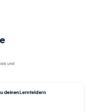
te
rieb und
u deinen Lernfeldern