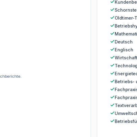
Kundenber
Schornste
Oldtimer-
Betriebsh
Mathemat
Deutsch
Englisch
Wirtschaf
Technolog
Energiete
chberichte.
Betriebs- 
Fachpraxi
Fachpraxi
Textverar
Umweltsch
Betriebsf