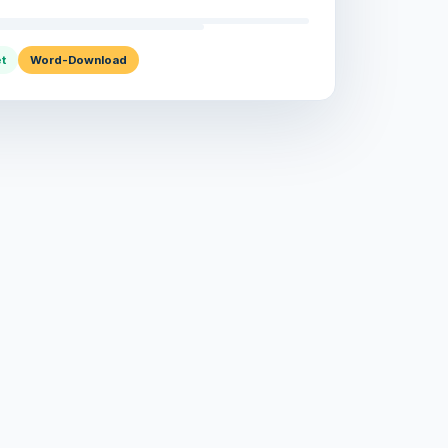
t
Word-Download