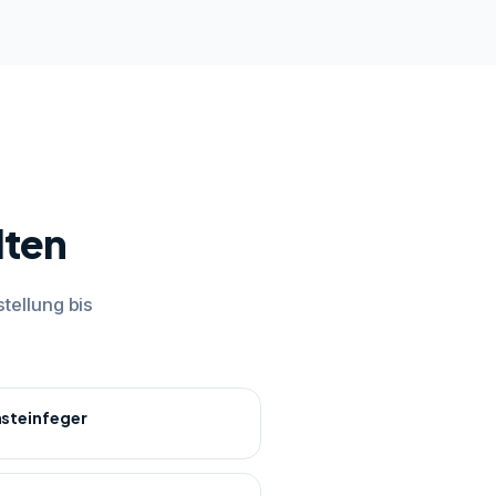
lten
tellung bis
nsteinfeger