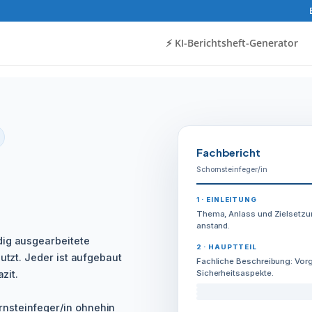
⚡️ KI-Berichtsheft-Generator
Fachbericht
Schornsteinfeger/in
1 · EINLEITUNG
Thema, Anlass und Zielsetzu
anstand.
dig ausgearbeitete
2 · HAUPTTEIL
utzt. Jeder ist aufgebaut
Fachliche Beschreibung: Vorg
zit.
Sicherheitsaspekte.
nsteinfeger/in ohnehin