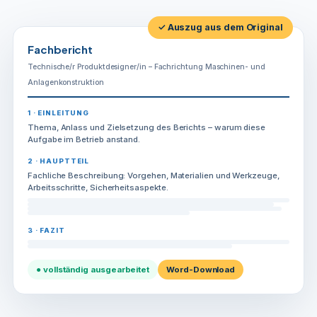
Maschinen-
und
✓ Auszug aus dem Original
Anlagenkonstruktion
Fachbericht
Menge
Technische/r Produktdesigner/in – Fachrichtung Maschinen- und
Anlagenkonstruktion
1 · EINLEITUNG
Thema, Anlass und Zielsetzung des Berichts – warum diese
Aufgabe im Betrieb anstand.
2 · HAUPTTEIL
Fachliche Beschreibung: Vorgehen, Materialien und Werkzeuge,
Arbeitsschritte, Sicherheitsaspekte.
3 · FAZIT
● vollständig ausgearbeitet
Word-Download