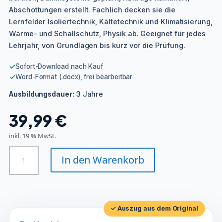
Abschottungen erstellt. Fachlich decken sie die
Lernfelder Isoliertechnik, Kältetechnik und Klimatisierung,
Wärme- und Schallschutz, Physik ab. Geeignet für jedes
Lehrjahr, von Grundlagen bis kurz vor die Prüfung.
✓
Sofort-Download nach Kauf
✓
Word-Format (.docx), frei bearbeitbar
3 Jahre
Ausbildungsdauer:
39,99
€
inkl. 19 % MwSt.
Wärme-,
In den Warenkorb
Kälte-
und
Schallschutzisolierer/in
Menge
✓ Auszug aus dem Original