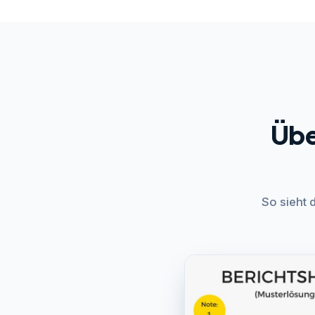
Übe
So sieht 