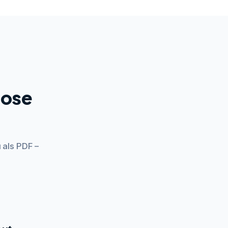
lose
 als PDF –