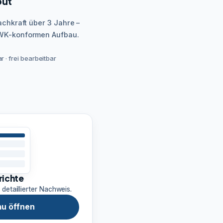
out
achkraft über 3 Jahre –
HWK-konformen Aufbau.
 · frei bearbeitbar
richte
 detaillierter Nachweis.
u öffnen