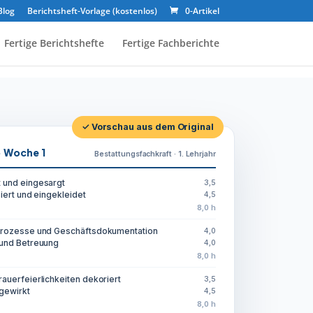
Blog
Berichtsheft-Vorlage (kostenlos)
0-Artikel
Fertige Berichtshefte
Fertige Fachberichte
✓ Vorschau aus dem Original
· Woche 1
Bestattungsfachkraft · 1. Lehrjahr
 und eingesargt
3,5
siert und eingekleidet
4,5
8,0 h
prozesse und Geschäftsdokumentation
4,0
 und Betreuung
4,0
8,0 h
auerfeierlichkeiten dekoriert
3,5
gewirkt
4,5
8,0 h