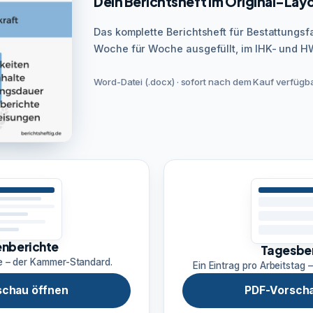
Dein Berichtsheft im Original-Lay
Das komplette Berichtsheft für Bestattungsf
Woche für Woche ausgefüllt, im IHK- und 
Word-Datei (.docx) · sofort nach dem Kauf verfügbar
nberichte
Tagesbe
e – der Kammer-Standard.
Ein Eintrag pro Arbeitstag –
schau öffnen
PDF-Vorscha