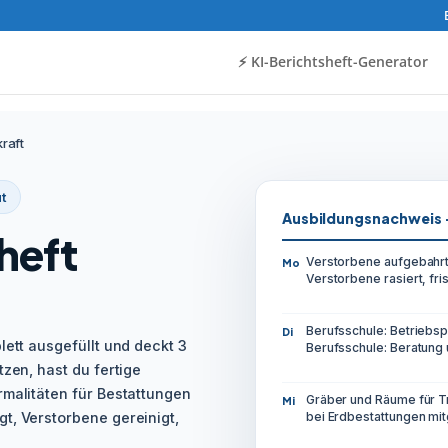
⚡️ KI-Berichtsheft-Generator
raft
t
Ausbildungsnachweis 
heft
Verstorbene aufgebahrt
Mo
Verstorbene rasiert, fri
Berufsschule: Betriebs
Di
lett ausgefüllt und deckt 3
Berufsschule: Beratung
tzen, hast du fertige
rmalitäten für Bestattungen
Gräber und Räume für Tr
Mi
t, Verstorbene gereinigt,
bei Erdbestattungen mit