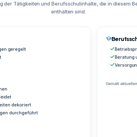
g der Tätigkeiten und Berufsschulinhalte, die in diesem Be
enthalten sind.
Berufssch
gen geregelt
Betriebsp
t
Beratung 
Versorgun
Gemäß aktuellem
chen
leidet
iten dekoriert
ngen durchgeführt