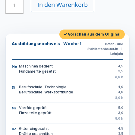
In den Warenkorb
und
Stahlbetonbauer/in
Menge
✓ Vorschau aus dem Original
Ausbildungsnachweis · Woche 1
Beton- und
Stahlbetonbauer/in · 1.
Lehrjahr
Maschinen bedient
4,5
Mo
Fundamente gesetzt
3,5
8,0 h
Berufsschule: Technologie
4,0
Di
Berufsschule: Werkstoffkunde
4,0
8,0 h
Vorräte geprüft
5,0
Mi
Einzelteile geprüft
3,0
8,0 h
Gitter eingesetzt
4,5
Do
Drähte geschnitten
3,5