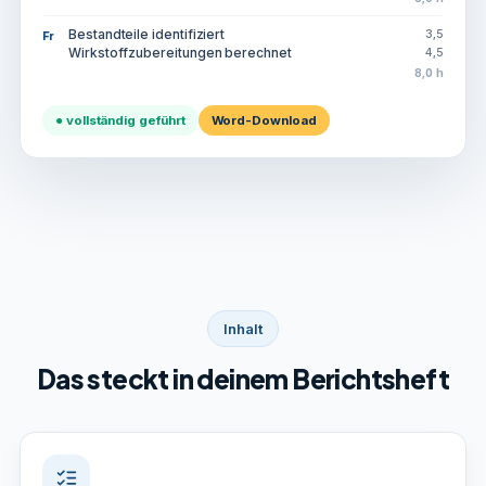
Bestandteile identifiziert
3,5
Fr
Wirkstoffzubereitungen berechnet
4,5
8,0 h
● vollständig geführt
Word-Download
Inhalt
Das steckt in deinem Berichtsheft