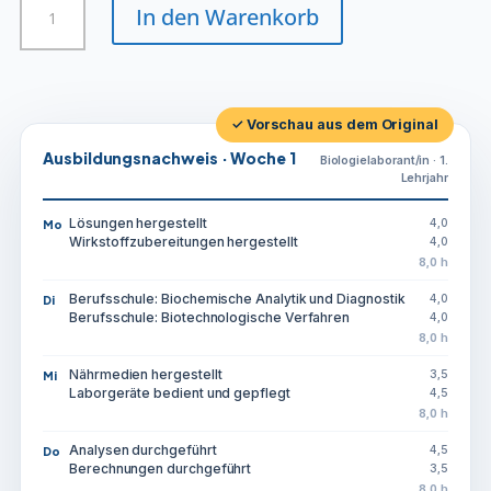
In den Warenkorb
Menge
✓ Vorschau aus dem Original
Ausbildungsnachweis · Woche 1
Biologielaborant/in · 1.
Lehrjahr
Lösungen hergestellt
4,0
Mo
Wirkstoffzubereitungen hergestellt
4,0
8,0 h
Berufsschule: Biochemische Analytik und Diagnostik
4,0
Di
Berufsschule: Biotechnologische Verfahren
4,0
8,0 h
Nährmedien hergestellt
3,5
Mi
Laborgeräte bedient und gepflegt
4,5
8,0 h
Analysen durchgeführt
4,5
Do
Berechnungen durchgeführt
3,5
8,0 h