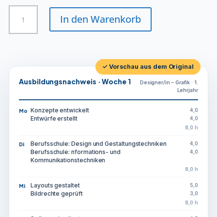
Designer/in
In den Warenkorb
-
Grafik
Menge
✓ Vorschau aus dem Original
Ausbildungsnachweis · Woche 1
Designer/in – Grafik · 1.
Lehrjahr
Konzepte entwickelt
4,0
Mo
Entwürfe erstellt
4,0
8,0 h
Berufsschule: Design und Gestaltungstechniken
4,0
Di
Berufsschule: nformations- und
4,0
Kommunikationstechniken
8,0 h
Layouts gestaltet
5,0
Mi
Bildrechte geprüft
3,0
8,0 h