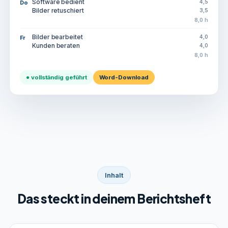
Software bedient
4,5
Do
Bilder retuschiert
3,5
8,0 h
Bilder bearbeitet
4,0
Fr
Kunden beraten
4,0
8,0 h
● vollständig geführt
Word-Download
Inhalt
Das steckt in deinem Berichtsheft