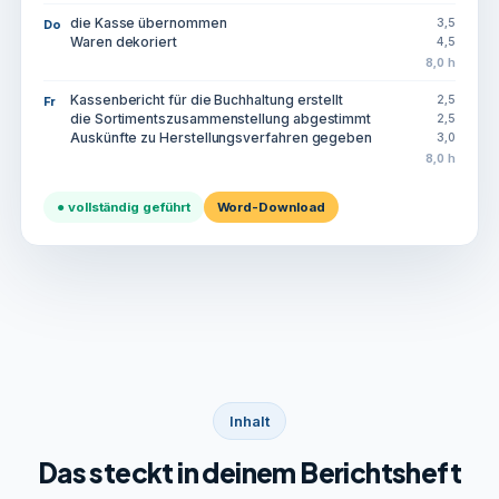
die Kasse übernommen
3,5
Do
Waren dekoriert
4,5
8,0 h
Kassenbericht für die Buchhaltung erstellt
2,5
Fr
die Sortimentszusammenstellung abgestimmt
2,5
Auskünfte zu Herstellungsverfahren gegeben
3,0
8,0 h
● vollständig geführt
Word-Download
Inhalt
Das steckt in deinem Berichtsheft