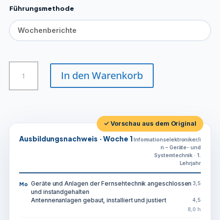
Führungsmethode
Informationselektroniker/in
In den Warenkorb
-
Geräte-
und
Systemtechnik
Menge
✓ Vorschau aus dem Original
Ausbildungsnachweis · Woche 1
Informationselektroniker/i
n – Geräte- und
Systemtechnik · 1.
Lehrjahr
Geräte und Anlagen der Fernsehtechnik angeschlossen
3,5
Mo
und instandgehalten
Antennenanlagen gebaut, installiert und justiert
4,5
8,0 h