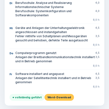
Berufsschule: Analyse und Realisierung
4,0
Di
Informationstechnischer Systeme
Berufsschule: Systemkonfiguration und
4,0
Softwarekomponenten
8,0 h
Geräte und Anlagen der Unterhaltungselektronik
4,5
Mi
angeschlossen und instandgehalten
Fehler mithilfe von Schaltplänen und Messgeräten
3,5
gesucht und behoben, defekte Teile ausgetauscht
8,0 h
Computerprogramm genutzt
4,5
Do
Anlagen der Breitbandkommunikationstechnik installiert
3,5
und in Betrieb genommen
8,0 h
Software installiert und angepasst
4,5
Fr
Anlagen der Satellitentechnik installiert und in Betrieb
3,5
genommen
8,0 h
● vollständig geführt
Word-Download