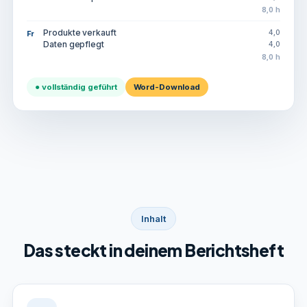
8,0 h
Produkte verkauft
4,0
Fr
Daten gepflegt
4,0
8,0 h
● vollständig geführt
Word-Download
Inhalt
Das steckt in deinem Berichtsheft