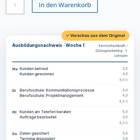
In den Warenkorb
-
Dialogmarketing
Menge
✓ Vorschau aus dem Original
Ausbildungsnachweis · Woche 1
Servicefachkraft –
Dialogmarketing · 1.
Lehrjahr
Kunden betreut
3,5
Mo
Kunden gewonnen
4,5
8,0 h
Berufsschule: Kommunikationsprozesse
4,0
Di
Berufsschule: Projektmanagement
4,0
8,0 h
Kunden am Telefon beraten
5,0
Mi
Aufträge bearbeitet
3,0
8,0 h
Daten gesichert
5,0
Do
Termine disponiert
3,0