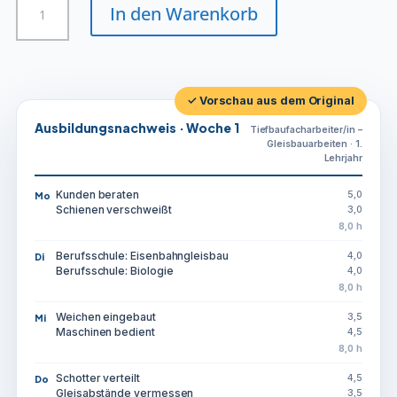
In den Warenkorb
-
Gleisbauarbeiten
Menge
✓ Vorschau aus dem Original
Ausbildungsnachweis · Woche 1
Tiefbaufacharbeiter/in –
Gleisbauarbeiten · 1.
Lehrjahr
Kunden beraten
5,0
Mo
Schienen verschweißt
3,0
8,0 h
Berufsschule: Eisenbahngleisbau
4,0
Di
Berufsschule: Biologie
4,0
8,0 h
Weichen eingebaut
3,5
Mi
Maschinen bedient
4,5
8,0 h
Schotter verteilt
4,5
Do
Gleisabstände vermessen
3,5