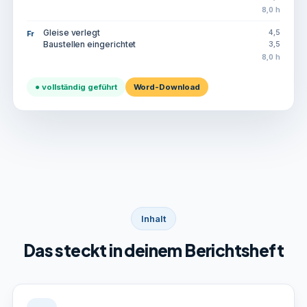
8,0 h
Gleise verlegt
4,5
Fr
Baustellen eingerichtet
3,5
8,0 h
● vollständig geführt
Word-Download
Inhalt
Das steckt in deinem Berichtsheft