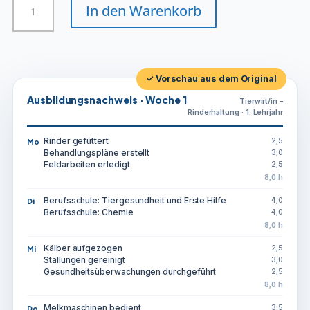
In den Warenkorb
-
Rinderhaltung
Menge
✓ Vorschau aus dem Original
Ausbildungsnachweis · Woche 1
Tierwirt/in –
Rinderhaltung · 1. Lehrjahr
Rinder gefüttert
2,5
Mo
Behandlungspläne erstellt
3,0
Feldarbeiten erledigt
2,5
8,0 h
Berufsschule: Tiergesundheit und Erste Hilfe
4,0
Di
Berufsschule: Chemie
4,0
8,0 h
Kälber aufgezogen
2,5
Mi
Stallungen gereinigt
3,0
Gesundheitsüberwachungen durchgeführt
2,5
8,0 h
Melkmaschinen bedient
3,5
Do