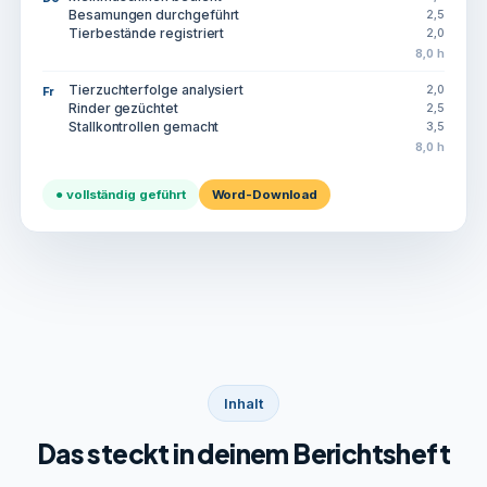
Besamungen durchgeführt
2,5
Tierbestände registriert
2,0
8,0 h
Tierzuchterfolge analysiert
2,0
Fr
Rinder gezüchtet
2,5
Stallkontrollen gemacht
3,5
8,0 h
● vollständig geführt
Word-Download
Inhalt
Das steckt in deinem Berichtsheft