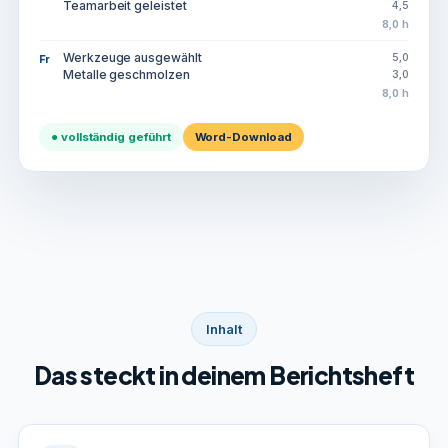
Teamarbeit geleistet
4,5
8,0 h
Werkzeuge ausgewählt
5,0
Fr
Metalle geschmolzen
3,0
8,0 h
● vollständig geführt
Word-Download
Inhalt
Das steckt in deinem Berichtsheft