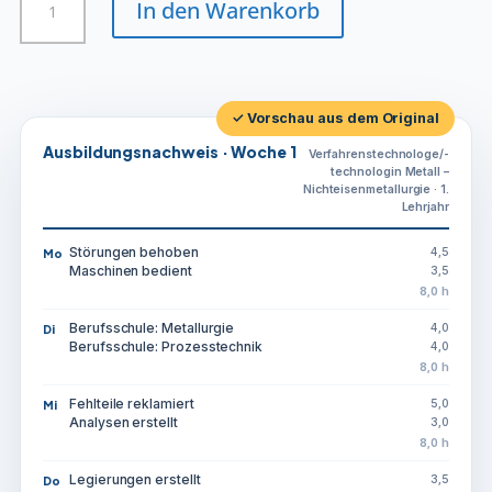
In den Warenkorb
technologin
Metall
-
Nichteisenmetallurgie
Menge
✓ Vorschau aus dem Original
Ausbildungsnachweis · Woche 1
Verfahrenstechnologe/-
technologin Metall –
Nichteisenmetallurgie · 1.
Lehrjahr
Störungen behoben
4,5
Mo
Maschinen bedient
3,5
8,0 h
Berufsschule: Metallurgie
4,0
Di
Berufsschule: Prozesstechnik
4,0
8,0 h
Fehlteile reklamiert
5,0
Mi
Analysen erstellt
3,0
8,0 h
Legierungen erstellt
3,5
Do