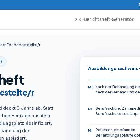
⚡️ KI-Berichtsheft-Generator
/r Fachangestellte/r
t
Ausbildungsnachweis 
heft
nach der Behandlung de
Mo
stellte/r
nach der Behandlung de
d deckt 3 Jahre ab. Statt
Berufsschule: Zahnmedi
Di
Berufsschule: Leistung
ertige Einträge aus dem
ungsplatz desinfiziert,
Patienten empfangen
ehandlung den
Mi
Behandlungsabläufe do
 assistiert.