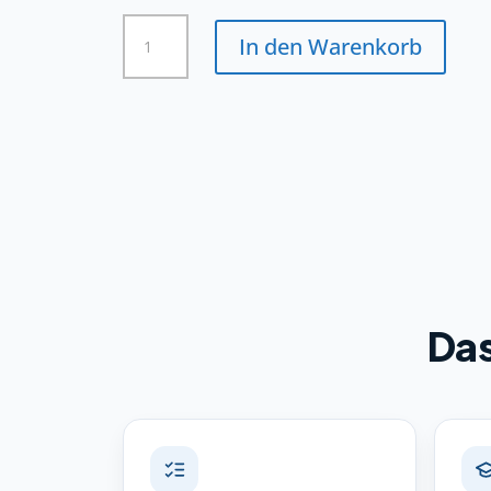
Zahnmedizinische/r
In den Warenkorb
Fachangestellte/r
Menge
Das