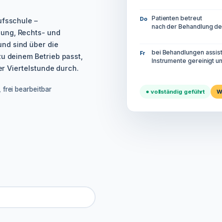
Patienten betreut
Do
ufsschule –
nach der Behandlung den
ung, Rechts- und
nd sind über die
bei Behandlungen assist
Fr
zu deinem Betrieb passt,
Instrumente gereinigt un
ner Viertelstunde durch.
 frei bearbeitbar
● vollständig geführt
W