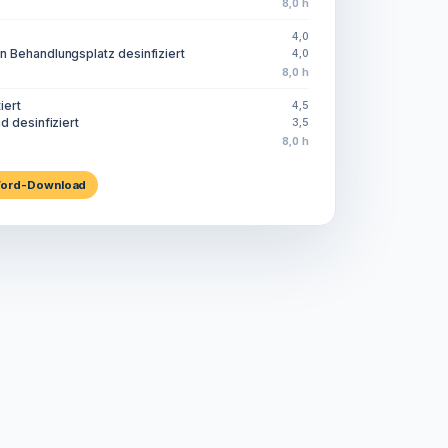
8,0 h
4,0
 Behandlungsplatz desinfiziert
4,0
8,0 h
iert
4,5
d desinfiziert
3,5
8,0 h
ord-Download