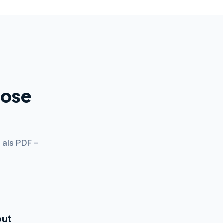
lose
 als PDF –
out