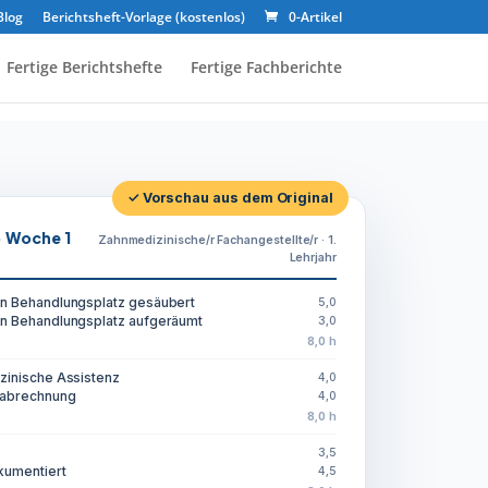
Blog
Berichtsheft-Vorlage (kostenlos)
0-Artikel
Fertige Berichtshefte
Fertige Fachberichte
✓ Vorschau aus dem Original
· Woche 1
Zahnmedizinische/r Fachangestellte/r · 1.
Lehrjahr
n Behandlungsplatz gesäubert
5,0
n Behandlungsplatz aufgeräumt
3,0
8,0 h
zinische Assistenz
4,0
sabrechnung
4,0
8,0 h
3,5
kumentiert
4,5