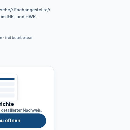
sche/r Fachangestellte/r
, im IHK- und HWK-
 · frei bearbeitbar
richte
 detaillierter Nachweis.
u öffnen