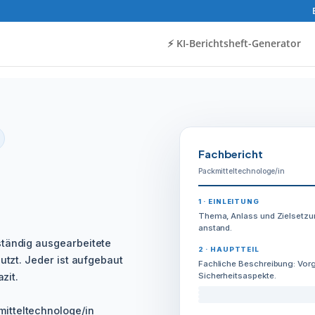
⚡️ KI-Berichtsheft-Generator
Fachbericht
Packmitteltechnologe/in
1 · EINLEITUNG
Thema, Anlass und Zielsetzu
anstand.
ständig ausgearbeitete
2 · HAUPTTEIL
utzt. Jeder ist aufgebaut
Fachliche Beschreibung: Vorg
zit.
Sicherheitsaspekte.
itteltechnologe/in