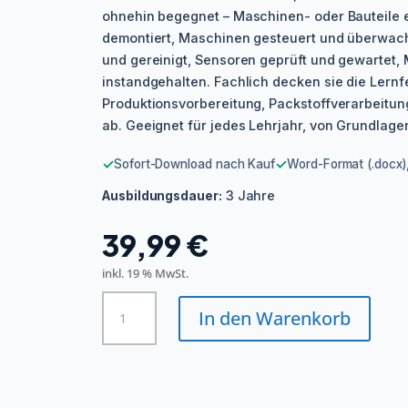
ohnehin begegnet – Maschinen- oder Bauteile e
demontiert, Maschinen gesteuert und überwach
und gereinigt, Sensoren geprüft und gewartet
instandgehalten. Fachlich decken sie die Lernf
Produktionsvorbereitung, Packstoffverarbeitun
ab. Geeignet für jedes Lehrjahr, von Grundlagen
✓
✓
Sofort-Download nach Kauf
Word-Format (.docx),
3 Jahre
Ausbildungsdauer:
39,99
€
inkl. 19 % MwSt.
Packmitteltechnologe/in
In den Warenkorb
Menge