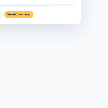
t
Word-Download