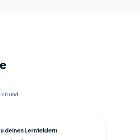
te
rieb und
u deinen Lernfeldern