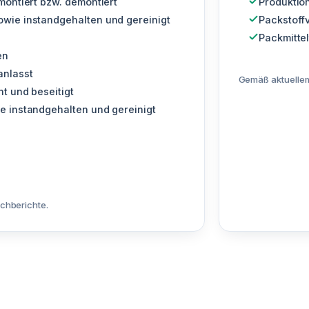
montiert bzw. demontiert
Produktio
wie instandgehalten und gereinigt
Packstoff
Packmitte
en
anlasst
Gemäß aktuellem
t und beseitigt
e instandgehalten und gereinigt
chberichte.