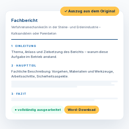
und
Erdenindustrie
✓ Auszug aus dem Original
-
Fachbericht
Kalksandstein
Verfahrensmechaniker/in in der Steine- und Erdenindustrie –
oder
Kalksandstein oder Porenbeton
Porenbeton
Menge
1 · EINLEITUNG
Thema, Anlass und Zielsetzung des Berichts – warum diese
Aufgabe im Betrieb anstand.
2 · HAUPTTEIL
Fachliche Beschreibung: Vorgehen, Materialien und Werkzeuge,
Arbeitsschritte, Sicherheitsaspekte.
3 · FAZIT
● vollständig ausgearbeitet
Word-Download