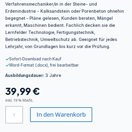
Verfahrensmechaniker/in in der Steine- und
Erdenindustrie - Kalksandstein oder Porenbeton ohnehin
begegnet – Pläne gelesen, Kunden beraten, Mängel
erkannt, Maschinen bedient. Fachlich decken sie die
Lernfelder Technologie, Fertigungstechnik,
Betriebstechnik, Umweltschutz ab. Geeignet für jedes
Lehrjahr, von Grundlagen bis kurz vor die Prüfung.
✓
Sofort-Download nach Kauf
✓
Word-Format (.docx), frei bearbeitbar
3 Jahre
Ausbildungsdauer:
39,99
€
inkl. 19 % MwSt.
Verfahrensmechaniker/in
In den Warenkorb
in
der
Steine-