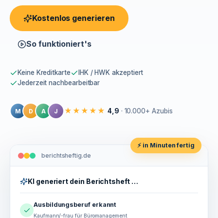
Kostenlos generieren
So funktioniert's
Keine Kreditkarte
IHK / HWK akzeptiert
Jederzeit nachbearbeitbar
★★★★★
4,9
· 10.000+ Azubis
M
D
A
J
⚡ in Minuten fertig
berichtsheftig.de
KI generiert dein Berichtsheft …
Ausbildungsberuf erkannt
Kaufmann/-frau für Büromanagement