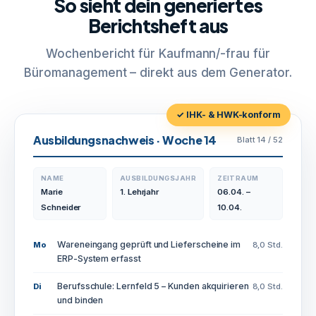
So sieht dein generiertes
Berichtsheft aus
Wochenbericht für Kaufmann/-frau für
Büromanagement – direkt aus dem Generator.
✓ IHK- & HWK-konform
Ausbildungsnachweis · Woche 14
Blatt 14 / 52
NAME
AUSBILDUNGSJAHR
ZEITRAUM
Marie
1. Lehrjahr
06.04. –
Schneider
10.04.
Wareneingang geprüft und Lieferscheine im
Mo
8,0 Std.
ERP-System erfasst
Berufsschule: Lernfeld 5 – Kunden akquirieren
Di
8,0 Std.
und binden