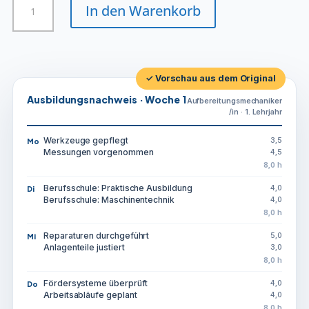
In den Warenkorb
Menge
✓ Vorschau aus dem Original
Ausbildungsnachweis · Woche 1
Aufbereitungsmechaniker
/in · 1. Lehrjahr
Werkzeuge gepflegt
3,5
Mo
Messungen vorgenommen
4,5
8,0 h
Berufsschule: Praktische Ausbildung
4,0
Di
Berufsschule: Maschinentechnik
4,0
8,0 h
Reparaturen durchgeführt
5,0
Mi
Anlagenteile justiert
3,0
8,0 h
Fördersysteme überprüft
4,0
Do
Arbeitsabläufe geplant
4,0
8,0 h