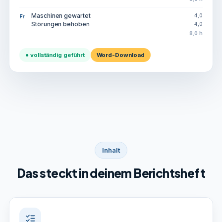
Maschinen gewartet
4,0
Fr
Störungen behoben
4,0
8,0 h
● vollständig geführt
Word-Download
Inhalt
Das steckt in deinem Berichtsheft