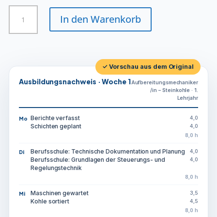
Aufbereitungsmechaniker/in
In den Warenkorb
-
Steinkohle
Menge
✓ Vorschau aus dem Original
Ausbildungsnachweis · Woche 1
Aufbereitungsmechaniker
/in – Steinkohle · 1.
Lehrjahr
Berichte verfasst
4,0
Mo
Schichten geplant
4,0
8,0 h
Berufsschule: Technische Dokumentation und Planung
4,0
Di
Berufsschule: Grundlagen der Steuerungs- und
4,0
Regelungstechnik
8,0 h
Maschinen gewartet
3,5
Mi
Kohle sortiert
4,5
8,0 h