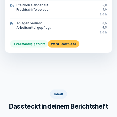
Steinkohle abgebaut
5,0
Do
Frachtschiffe beladen
3,0
8,0 h
Anlagen bedient
3,5
Fr
Arbeitsmittel gepflegt
4,5
8,0 h
● vollständig geführt
Word-Download
Inhalt
Das steckt in deinem Berichtsheft