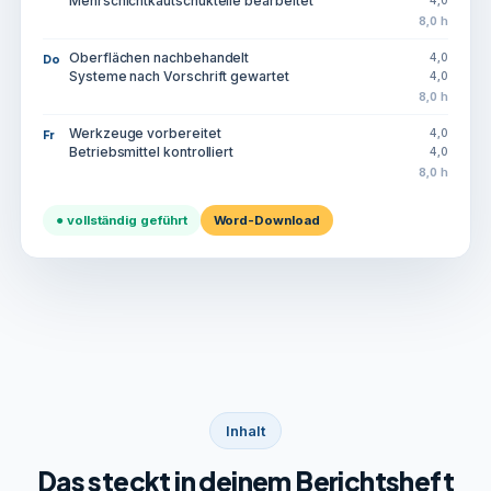
Mehrschichtkautschukteile bearbeitet
4,0
8,0 h
Oberflächen nachbehandelt
4,0
Do
Systeme nach Vorschrift gewartet
4,0
8,0 h
Werkzeuge vorbereitet
4,0
Fr
Betriebsmittel kontrolliert
4,0
8,0 h
● vollständig geführt
Word-Download
Inhalt
Das steckt in deinem Berichtsheft