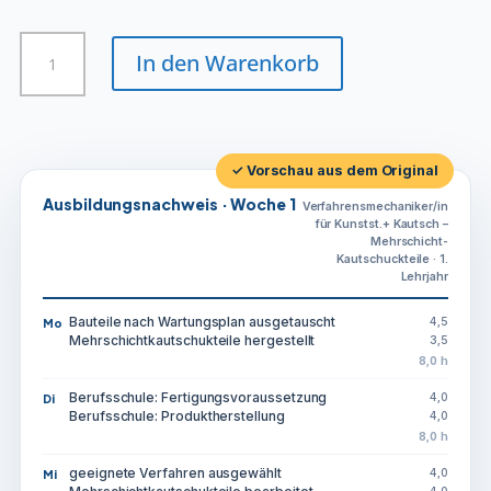
Verfahrensmechaniker/in
In den Warenkorb
für
Kunstst.+
Kautsch
-
Mehrschicht-
✓ Vorschau aus dem Original
Kautschuckteile
Ausbildungsnachweis · Woche 1
Verfahrensmechaniker/in
Menge
für Kunstst.+ Kautsch –
Mehrschicht-
Kautschuckteile · 1.
Lehrjahr
Bauteile nach Wartungsplan ausgetauscht
4,5
Mo
Mehrschichtkautschukteile hergestellt
3,5
8,0 h
Berufsschule: Fertigungsvoraussetzung
4,0
Di
Berufsschule: Produktherstellung
4,0
8,0 h
geeignete Verfahren ausgewählt
4,0
Mi