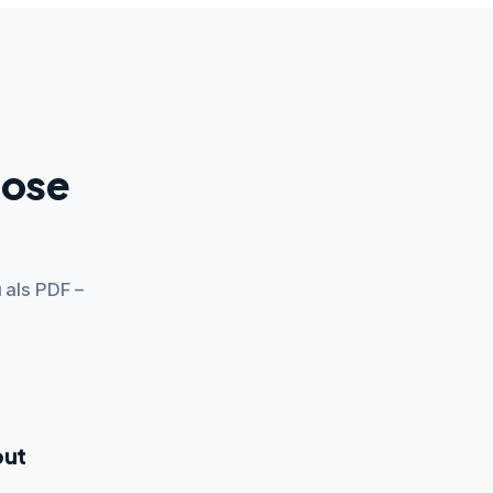
lose
 als PDF –
out