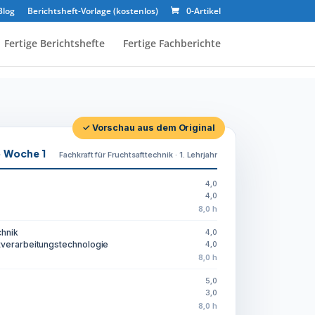
Blog
Berichtsheft-Vorlage (kostenlos)
0-Artikel
Fertige Berichtshefte
Fertige Fachberichte
✓ Vorschau aus dem Original
· Woche 1
Fachkraft für Fruchtsafttechnik · 1. Lehrjahr
4,0
4,0
8,0 h
chnik
4,0
tverarbeitungstechnologie
4,0
8,0 h
5,0
3,0
8,0 h