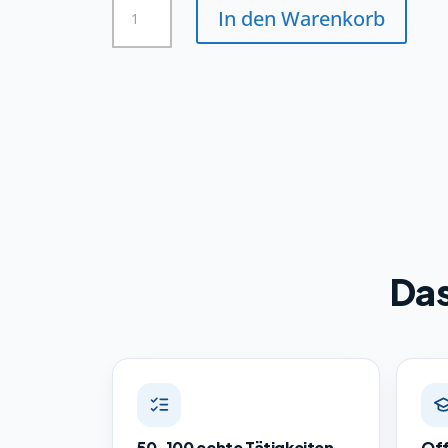
In den Warenkorb
für
Fruchtsafttechnik
Menge
Das
50–100 echte Tätigkeiten
Off