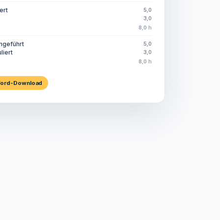
ert
5,0
3,0
8,0 h
chgeführt
5,0
liert
3,0
8,0 h
ord-Download