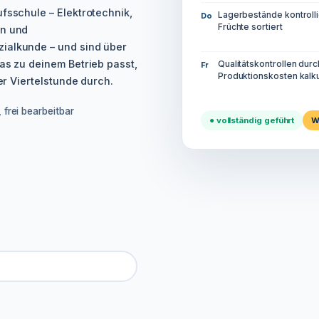
ufsschule – Elektrotechnik,
Lagerbestände kontrolli
Do
Früchte sortiert
on und
ialkunde – und sind über
as zu deinem Betrieb passt,
Qualitätskontrollen dur
Fr
Produktionskosten kalku
ner Viertelstunde durch.
 frei bearbeitbar
● vollständig geführt
W