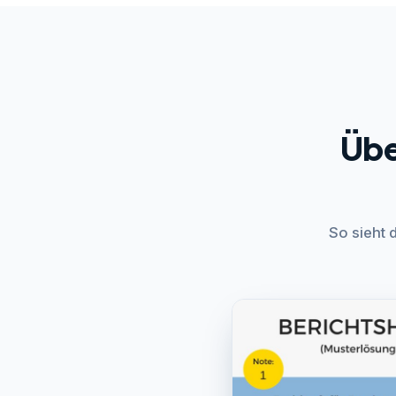
Übe
So sieht 