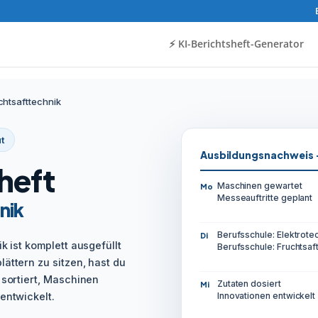
⚡️ KI-Berichtsheft-Generator
chtsafttechnik
t
Ausbildungsnachweis 
heft
Maschinen gewartet
Mo
Messeauftritte geplant
nik
Berufsschule: Elektrote
Di
k ist komplett ausgefüllt
Berufsschule: Fruchtsaf
ättern zu sitzen, hast du
 sortiert, Maschinen
Zutaten dosiert
Mi
entwickelt.
Innovationen entwickelt