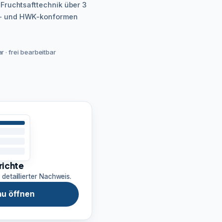
 Fruchtsafttechnik über 3
HK- und HWK-konformen
 · frei bearbeitbar
richte
 detaillierter Nachweis.
u öffnen