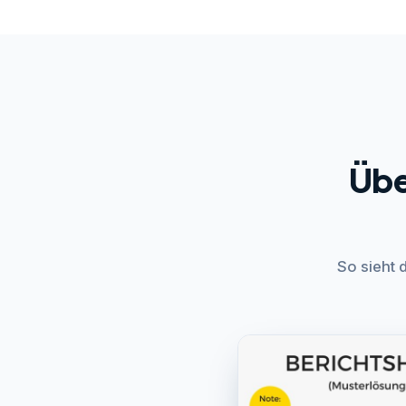
Übe
So sieht 