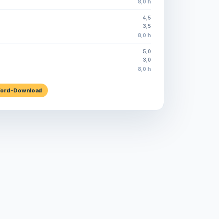
8,0 h
4,5
3,5
8,0 h
5,0
3,0
8,0 h
ord-Download