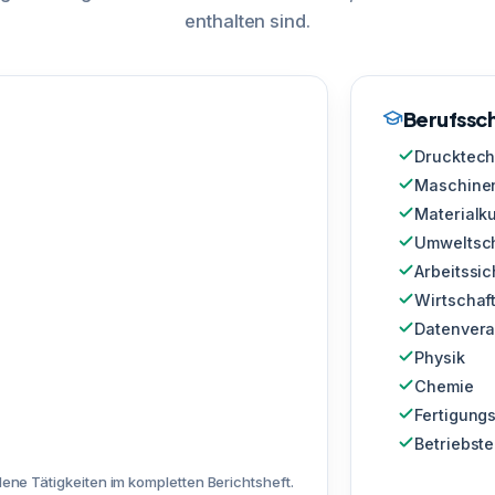
enthalten sind.
Berufssch
Drucktech
Maschine
Materialk
Umweltsc
Arbeitssic
Wirtschaf
Datenvera
Physik
Chemie
Fertigung
Betriebst
ene Tätigkeiten im kompletten Berichtsheft.