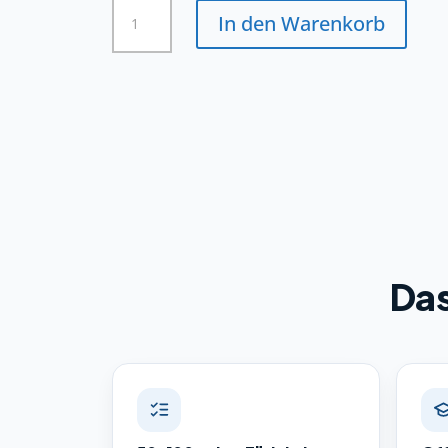
Maschinen-
In den Warenkorb
und
Anlagenführer/in
-
Druckweiter-,Papierverarb.
Menge
Das