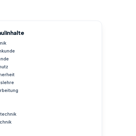
ulinhalte
nik
nkunde
unde
hutz
herheit
tslehre
rbeitung
stechnik
echnik