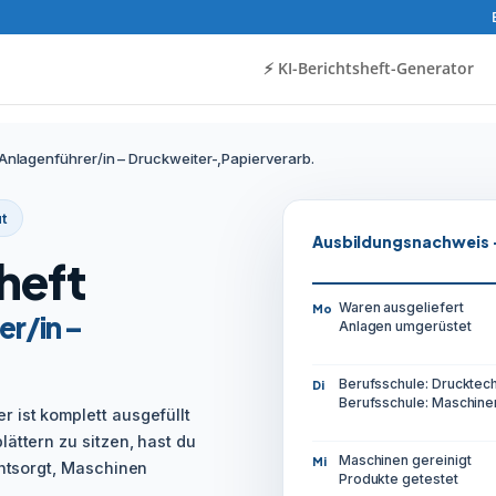
⚡️ KI-Berichtsheft-Generator
nlagenführer/in – Druckweiter-,Papierverarb.
t
Ausbildungsnachweis 
heft
Waren ausgeliefert
Mo
r/in –
Anlagen umgerüstet
Berufsschule: Drucktec
Di
Berufsschule: Maschin
 ist komplett ausgefüllt
ättern zu sitzen, hast du
Maschinen gereinigt
Mi
entsorgt, Maschinen
Produkte getestet