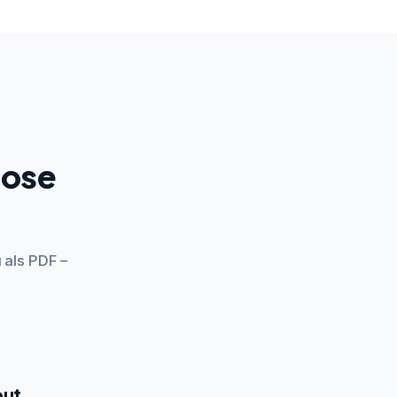
lose
 als PDF –
out