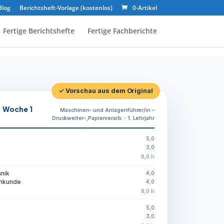
Blog
Berichtsheft-Vorlage (kostenlos)
0-Artikel
Fertige Berichtshefte
Fertige Fachberichte
✓ Vorschau aus dem Original
· Woche 1
Maschinen- und Anlagenführer/in –
Druckweiter-,Papierverarb. · 1. Lehrjahr
5,0
3,0
8,0 h
hnik
4,0
enkunde
4,0
8,0 h
5,0
3,0