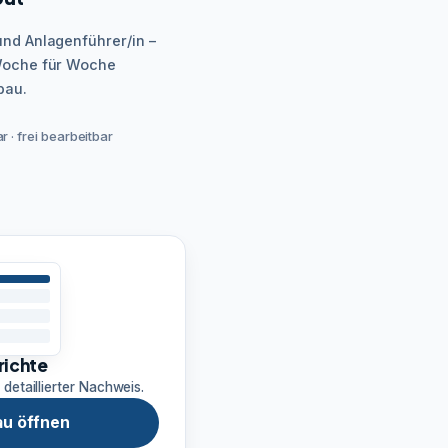
und Anlagenführer/in –
 Woche für Woche
bau.
 · frei bearbeitbar
richte
 detaillierter Nachweis.
u öffnen