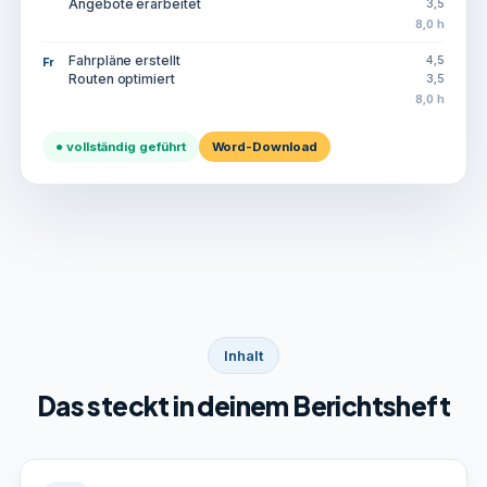
Angebote erarbeitet
3,5
8,0 h
Fahrpläne erstellt
4,5
Fr
Routen optimiert
3,5
8,0 h
● vollständig geführt
Word-Download
Inhalt
Das steckt in deinem Berichtsheft