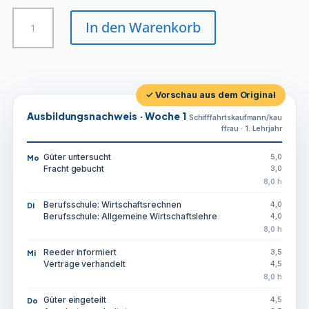
Schifffahrtskaufmann/kauffrau
In den Warenkorb
Menge
✓ Vorschau aus dem Original
Ausbildungsnachweis · Woche 1
Schifffahrtskaufmann/kau
ffrau · 1. Lehrjahr
Güter untersucht
5,0
Mo
Fracht gebucht
3,0
8,0 h
Berufsschule: Wirtschaftsrechnen
4,0
Di
Berufsschule: Allgemeine Wirtschaftslehre
4,0
8,0 h
Reeder informiert
3,5
Mi
Verträge verhandelt
4,5
8,0 h
Güter eingeteilt
4,5
Do