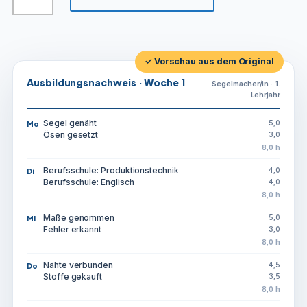
✓ Vorschau aus dem Original
Ausbildungsnachweis · Woche 1
Segelmacher/in · 1.
Lehrjahr
Segel genäht
5,0
Mo
Ösen gesetzt
3,0
8,0 h
Berufsschule: Produktionstechnik
4,0
Di
Berufsschule: Englisch
4,0
8,0 h
Maße genommen
5,0
Mi
Fehler erkannt
3,0
8,0 h
Nähte verbunden
4,5
Do
Stoffe gekauft
3,5
8,0 h