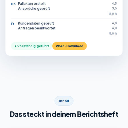
Fallakten erstellt
4,5
Do
Ansprüche geprüft
3,5
8,0 h
Kundendaten geprüft
4,0
Fr
Anfragen beantwortet
4,0
8,0 h
● vollständig geführt
Word-Download
Inhalt
Das steckt in deinem Berichtsheft