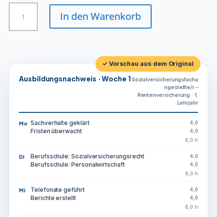
Sozialversicherungsfachangestellte/r
In den Warenkorb
-
Rentenversicherung
Menge
✓ Vorschau aus dem Original
Ausbildungsnachweis · Woche 1
Sozialversicherungsfacha
ngestellte/r –
Rentenversicherung · 1.
Lehrjahr
Sachverhalte geklärt
4,0
Mo
Fristen überwacht
4,0
8,0 h
Berufsschule: Sozialversicherungsrecht
4,0
Di
Berufsschule: Personalwirtschaft
4,0
8,0 h
Telefonate geführt
4,0
Mi
Berichte erstellt
4,0
8,0 h