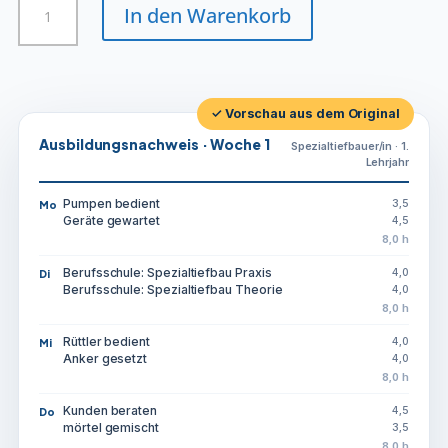
In den Warenkorb
Menge
✓ Vorschau aus dem Original
Ausbildungsnachweis · Woche 1
Spezialtiefbauer/in · 1.
Lehrjahr
Pumpen bedient
3,5
Mo
Geräte gewartet
4,5
8,0 h
Berufsschule: Spezialtiefbau Praxis
4,0
Di
Berufsschule: Spezialtiefbau Theorie
4,0
8,0 h
Rüttler bedient
4,0
Mi
Anker gesetzt
4,0
8,0 h
Kunden beraten
4,5
Do
mörtel gemischt
3,5
8,0 h