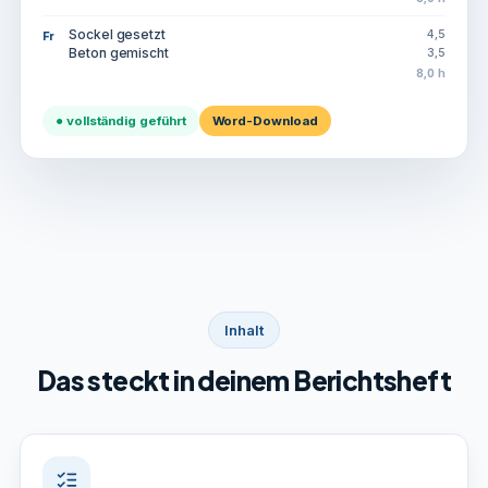
Sockel gesetzt
4,5
Fr
Beton gemischt
3,5
8,0 h
● vollständig geführt
Word-Download
Inhalt
Das steckt in deinem Berichtsheft