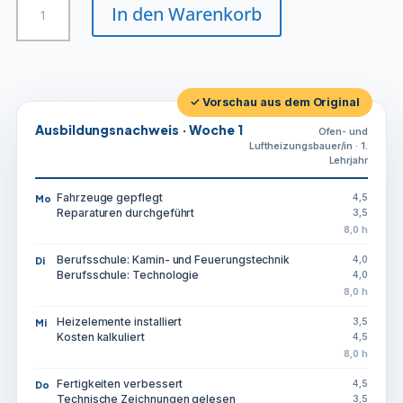
In den Warenkorb
und
Luftheizungsbauer/in
Menge
✓ Vorschau aus dem Original
Ausbildungsnachweis · Woche 1
Ofen- und
Luftheizungsbauer/in · 1.
Lehrjahr
Fahrzeuge gepflegt
4,5
Mo
Reparaturen durchgeführt
3,5
8,0 h
Berufsschule: Kamin- und Feuerungstechnik
4,0
Di
Berufsschule: Technologie
4,0
8,0 h
Heizelemente installiert
3,5
Mi
Kosten kalkuliert
4,5
8,0 h
Fertigkeiten verbessert
4,5
Do
Technische Zeichnungen gelesen
3,5