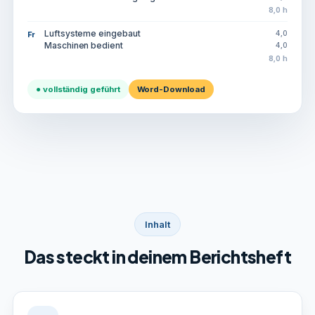
8,0 h
Luftsysteme eingebaut
4,0
Fr
Maschinen bedient
4,0
8,0 h
● vollständig geführt
Word-Download
Inhalt
Das steckt in deinem Berichtsheft